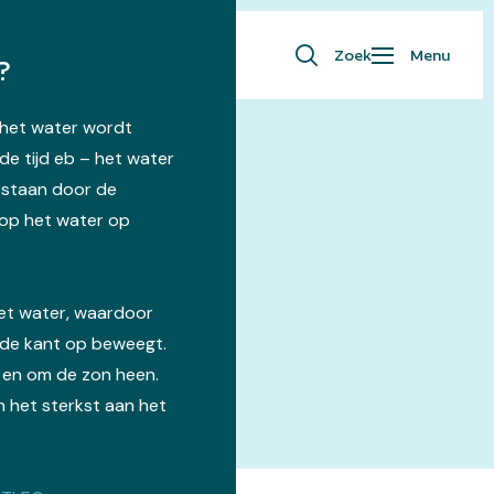
Zoek
Menu
?
– het water wordt
de tijd eb – het water
tstaan door de
op het water op
het water, waardoor
lde kant op beweegt.
 en om de zon heen.
 het sterkst aan het