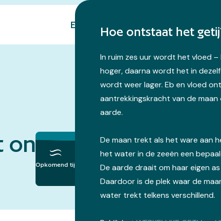
Eropuit
Natuur
Over ons
Hoe ontstaat het getij
In ruim zes uur wordt het vloed 
hoger, daarna wordt het in dezelf
wordt weer lager. Eb en vloed on
aantrekkingskracht van de maan 
aarde.
 ons op
De maan trekt als het ware aan 
het water in de zeeën een bepaa
Opkomend tij
De aarde draait om haar eigen as
Daardoor is de plek waar de maan
water trekt telkens verschillend.