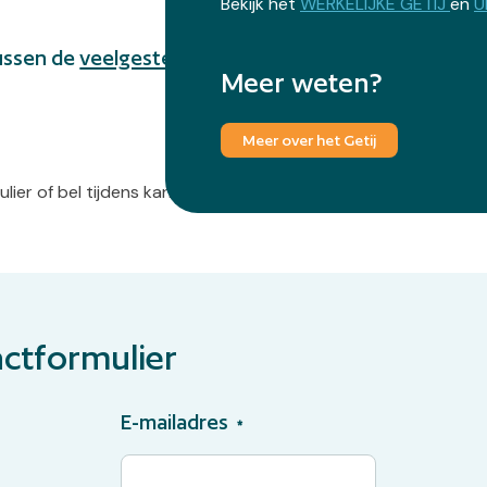
Bekijk het
WERKELIJKE GETIJ
en
U
tussen de
veelgestelde vragen
? Of wil je vrijwilliger
Meer weten?
Meer over het Getij
er of bel tijdens kantooruren naar 0113 – 211 675.
ctformulier
E-mailadres
*