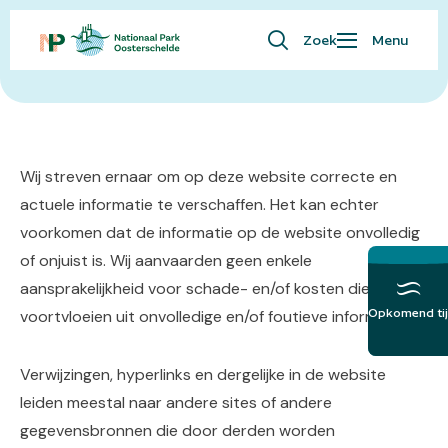
Zoek
Menu
Disclaimer
Waar ben je naar op zoek?
Bezoekersinfo
Eropuit
Kaart
Wij streven ernaar om op deze website correcte en
actuele informatie te verschaffen. Het kan echter
Natuur
voorkomen dat de informatie op de website onvolledig
Over ons
of onjuist is. Wij aanvaarden geen enkele
English
aansprakelijkheid voor schade- en/of kosten die
Opkomend tij
voortvloeien uit onvolledige en/of foutieve informatie.
Meer over het
Getij
Verwijzingen, hyperlinks en dergelijke in de website
leiden meestal naar andere sites of andere
gegevensbronnen die door derden worden