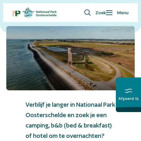
Zoek
Menu
Overnachten in Nationaal Park Oosterschelde
Waar ben je naar op zoek?
Bezoekersinfo
Eropuit
Kaart
Natuur
Over ons
English
Afgaand tij
Meer over het
Verblijf je langer in Nationaal Park
Getij
Oosterschelde en zoek je een
camping, b&b (bed & breakfast)
of hotel om te overnachten?