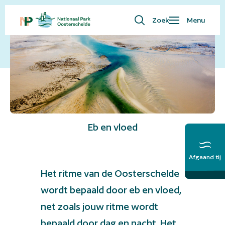
Zoek
Menu
Waar ben je naar op zoek?
Bezoekersinfo
Eropuit
Kaart
Natuur
Over ons
Eb en vloed
English
Afgaand tij
Meer over het
Getij
Het ritme van de Oosterschelde
wordt bepaald door eb en vloed,
net zoals jouw ritme wordt
bepaald door dag en nacht. Het