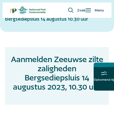
Zoek
Menu
Aanmelden Zeeuwse zilte zaligheden –
Bergsediepsluis 14 augustus 10.30 uur
Waar ben je naar op zoek?
Bezoekersinfo
Eropuit
Kaart
Natuur
Aanmelden Zeeuwse zilte
Over ons
zaligheden
English
Bergsediepsluis 14
Opkomend tij
Meer over het
augustus 2023, 10.30 uur
Getij