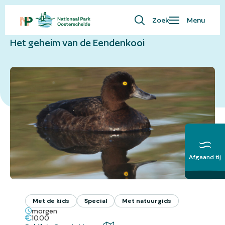
Naar overzicht
Zoek
Menu
Waar ben je naar op zoek?
Het geheim van de Eendenkooi
Bezoekersinfo
Eropuit
Kaart
Natuur
Over ons
English
Afgaand tij
Meer over het
Getij
Met de kids
Special
Met natuurgids
morgen
10.00