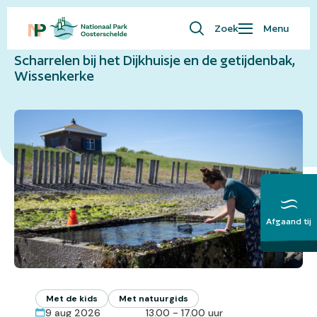
Naar overzicht
Zoek
Menu
Waar ben je naar op zoek?
Scharrelen bij het Dijkhuisje en de getijdenbak,
Bezoekersinfo
Wissenkerke
Eropuit
Kaart
Natuur
Over ons
English
Afgaand tij
Meer over het
Getij
Alle (1) foto's bekijken
Met de kids
Met natuurgids
9 aug 2026
13.00 - 17.00 uur