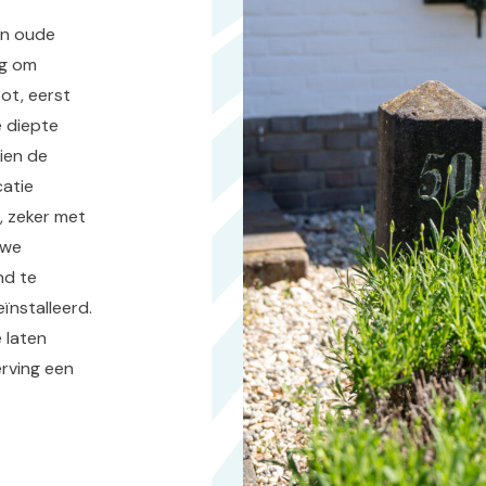
en oude
ig om
ot, eerst
e diepte
ien de
catie
s, zeker met
 we
nd te
ïnstalleerd.
 laten
rving een