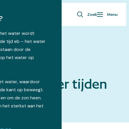
Zoek
Menu
?
– het water wordt
de tijd eb – het water
tstaan door de
op het water op
e in vroeger tijden
het water, waardoor
lde kant op beweegt.
 en om de zon heen.
 het sterkst aan het