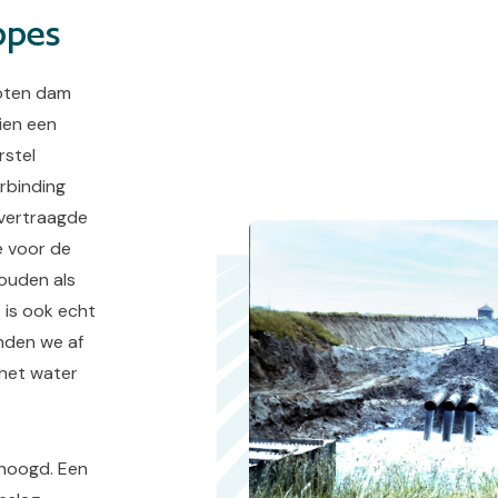
ppes
loten dam
ien een
rstel
rbinding
 vertraagde
e voor de
ouden als
t is ook echt
nden we af
 het water
rhoogd. Een