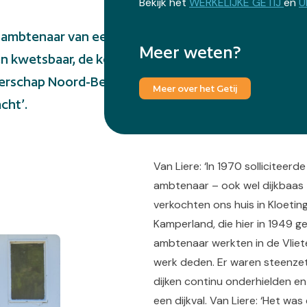
Bekijk het
WERKELIJKE GETIJ
en
U
e ambtenaar van een calamiteuze polder, die zorgde 
Meer weten?
n kwetsbaar, de kering was nog niet af. Bas van Lier
schap Noord-Beveland. Vanuit het Dijkhuisje aan de 
Meer over het Getij
cht’.
Van Liere: ‘In 1970 solliciteer
ambtenaar – ook wel dijkbaas
verkochten ons huis in Kloetin
Kamperland, die hier in 1949 g
ambtenaar werkten in de Vliet
werk deden. Er waren steenzet
dijken continu onderhielden e
een dijkval. Van Liere: ‘Het w