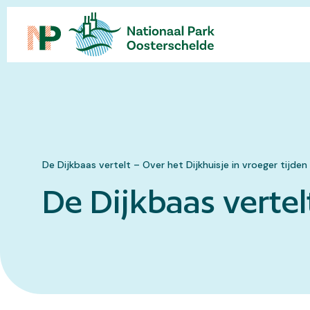
Waar ben je naar op zoek?
Bezoekersinfo
Eropuit
De Dijkbaas vertelt – Over het Dijkhuisje in vroeger tijden
De Dijkbaas vertel
Kaart
Natuur
Over
ons