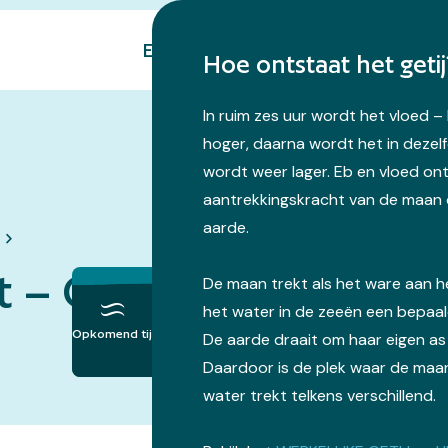
Eropuit
Natuur
Over ons
Hoe ontstaat het getij
In ruim zes uur wordt het vloed 
hoger, daarna wordt het in dezelf
wordt weer lager. Eb en vloed on
aantrekkingskracht van de maan 
aarde.
t – Over het Dijkhuisj
De maan trekt als het ware aan 
het water in de zeeën een bepaa
Opkomend tij
De aarde draait om haar eigen as
Daardoor is de plek waar de maan
water trekt telkens verschillend.