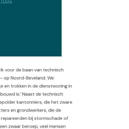
ITLEG.
voor droge voeten in
e was technisch
Vlietepolder hield hij
de ik voor de baan van technisch
 – op Noord-Beveland. We
ge en trokken in de dienstwoning in
ebouwd is.’ Naast de technisch
epolder kantonniers, die het zware
ters en grondwerkers, die de
n repareerden bij stormschade of
as een zwaar beroep, veel mensen