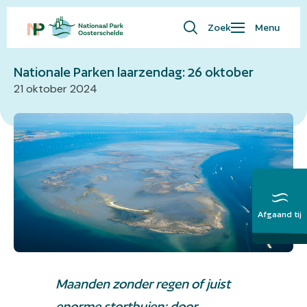
Zoek
Menu
Naar overzicht
Waar ben je naar op zoek?
Bezoekersinfo
Nationale Parken laarzendag: 26 oktober
21 oktober 2024
Eropuit
Kaart
Natuur
Over ons
English
Afgaand tij
Meer over het
Getij
Maanden zonder regen of juist
enorme stortbuien: door