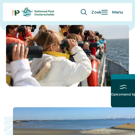
Zoek
Menu
Primair onderwijs
Waar ben je naar op zoek?
Bezoekersinfo
Eropuit
Kaart
Natuur
Over ons
English
Opkomend tij
Meer over het
Getij