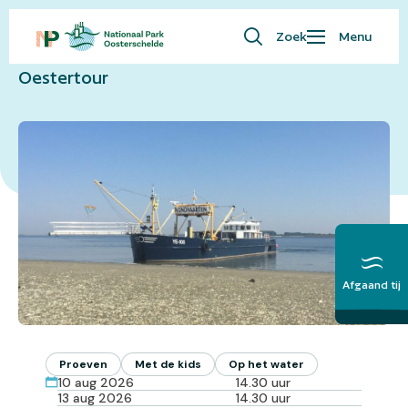
Naar overzicht
Zoek
Menu
Waar ben je naar op zoek?
Oestertour
Bezoekersinfo
Eropuit
Kaart
Natuur
Over ons
English
Afgaand tij
Meer over het
Getij
Proeven
Met de kids
Op het water
10 aug 2026
14.30 uur
13 aug 2026
14.30 uur