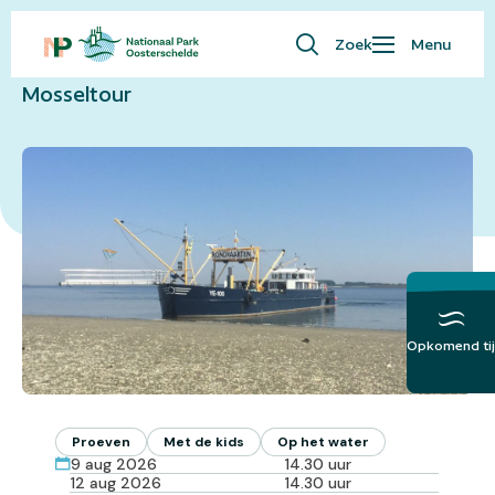
Naar overzicht
Zoek
Menu
Waar ben je naar op zoek?
Mosseltour
Bezoekersinfo
Eropuit
Kaart
Natuur
Over ons
English
Opkomend tij
Meer over het
Getij
Proeven
Met de kids
Op het water
9 aug 2026
14.30 uur
12 aug 2026
14.30 uur