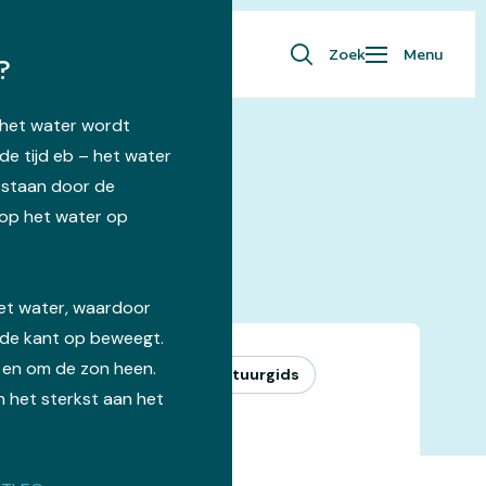
Zoek
Menu
?
– het water wordt
de tijd eb – het water
tstaan door de
op het water op
zeewier
het water, waardoor
lde kant op beweegt.
 en om de zon heen.
Proeven
Special
Met natuurgids
 het sterkst aan het
Oosterscheldeweek
iddag
eeltje jans, vrouwenpolder
2,00