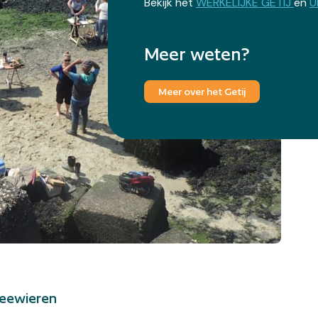
Bekijk het
WERKELIJKE GETIJ
en
U
Bek
Meer weten?
Meer over het Getij
eewieren