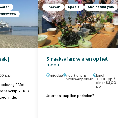
 water
Proeven
Special
Met natuurgids
eldeweek
ek |
Smaaksafari: wieren op het
menu
50 p.p.
middag
neeltje jans,
lunch
vrouwenpolder
77,00 pp /
diner 83,00
 beleving!” Met
pp
ssers schip YE100
Je smaakpapillen prikkelen?
bied in de
et zwarte goud’
lagen en
chniek van de