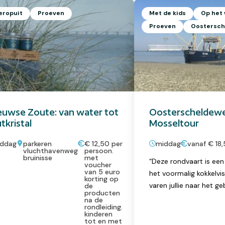
 eropuit
Proeven
Met de kids
Op het
Proeven
Oostersch
uwse Zoute: van water tot
Oosterscheldewe
tkristal
Mosseltour
ddag
parkeren
€ 12,50 per
middag
vanaf € 18,
vluchthavenweg
persoon.
bruinisse
met
“Deze rondvaart is een
voucher
van 5 euro
het voormalig kokkelvi
korting op
varen jullie naar het ge
de
producten
Oosterschelde waar ‘h
na de
rondleiding.
van Yerseke ligt opges
kinderen
tot en met
demonstreren de viste