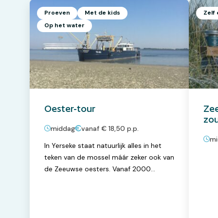
Proeven
Met de kids
Zelf
Op het water
Oester-tour
Zee
zou
middag
vanaf € 18,50 p.p.
mi
In Yerseke staat natuurlijk alles in het
teken van de mossel máár zeker ook van
de Zeeuwse oesters. Vanaf 2000
verzorgt de Marstrand rondvaarten en
vanaf 2015 hebben ze daar belevingen
van gemaakt door (voormalig
vissersschip) de YE100! Het grootste