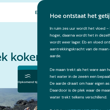
Eropuit
Natuur
Over ons
Hoe ontstaat het getij
In ruim zes uur wordt het vloed 
hoger, daarna wordt het in dezelf
wordt weer lager. Eb en vloed on
aantrekkingskracht van de maan 
k koken op laarzen; 
aarde.
De maan trekt als het ware aan 
het water in de zeeën een bepaa
Opkomend tij
De aarde draait om haar eigen as
Daardoor is de plek waar de maan
water trekt telkens verschillend.
m
n
7