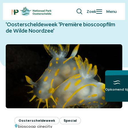
Naar overzicht
Zoek
Menu
Waar ben je naar op zoek?
'Oosterscheldeweek 'Première bioscoopfilm
Bezoekersinfo
de Wilde Noordzee'
Eropuit
Kaart
Natuur
Over ons
English
Opkomend tij
Meer over het
Getij
Oosterscheldeweek
Special
bioscoop cinecity