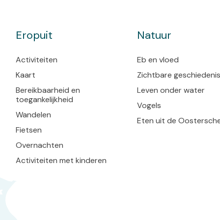
kijkje in de onderwate
nemen. Zonder nat t
Eropuit
Natuur
Activiteiten
Eb en vloed
Kaart
Zichtbare geschiedeni
Bereikbaarheid en
Leven onder water
toegankelijkheid
Vogels
Wandelen
Eten uit de Oostersch
Fietsen
Overnachten
Activiteiten met kinderen