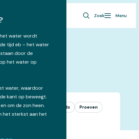
Zoek
Menu
?
– het water wordt
de tijd eb – het water
tstaan door de
op het water op
het water, waardoor
lde kant op beweegt.
 en om de zon heen.
Lekker actief
Met de kids
Proeven
 het sterkst aan het
Zelf eropuit
hele dag
gratis