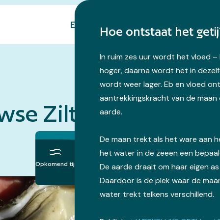
Eropuit
Natuur
Over ons
Hoe ontstaat het getij
In ruim zes uur wordt het vloed 
hoger, daarna wordt het in dezelf
wordt weer lager. Eb en vloed on
aantrekkingskracht van de maan 
se Zilte Zaligheden
aarde.
De maan trekt als het ware aan 
het water in de zeeën een bepaa
Opkomend tij
De aarde draait om haar eigen as
Daardoor is de plek waar de maan
water trekt telkens verschillend.