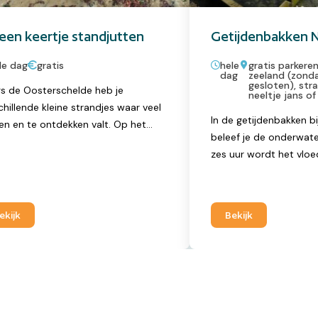
een keertje standjutten
Getijdenbakken N
le dag
gratis
hele
gratis parkeren
dag
zeeland (zond
gesloten), str
s de Oosterschelde heb je
neeltje jans of
chillende kleine strandjes waar veel
In de getijdenbakken bi
ien en te ontdekken valt. Op het
beleef je de onderwate
nd langs de vloedlijn is van alles
zes uur wordt het vloe
espoeld. Tussen de stenen blijven
wordt hoger) en daarna
ne poeltjes met water staan. Daar
wordt het eb (het wat
men vast wel garnaaltjes rond en
lager). Bij eb (laag wa
e kans ook een krab. Op de stenen
ekijk
Bekijk
getijdenbakken tevoorsc
 groeit ook van alles.
samen met de natuurg
naar het onderwaterle
Oosterschelde. De geti
aan de voet van de dijk
erin staan, waardoor je