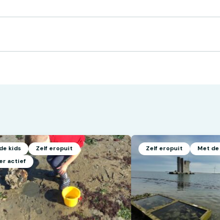
de kids
Zelf eropuit
Zelf eropuit
Met de
er actief