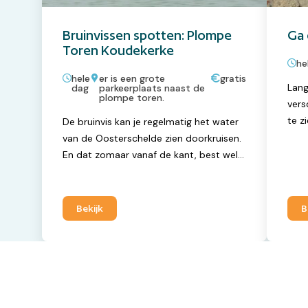
Bruinvissen spotten: Plompe
Ga 
Toren Koudekerke
he
hele
er is een grote
gratis
Lang
dag
parkeerplaats naast de
plompe toren.
vers
te z
De bruinvis kan je regelmatig het water
stra
van de Oosterschelde zien doorkruisen.
aang
En dat zomaar vanaf de kant, best wel
klei
heel bijzonder. Wel opletten, ze komen
zwem
maar heel even boven water. Je ziet
grot
alleen een glimp van een stuk rug met
Bekijk
B
zelf
een driehoekige vin. Met een beetje
geduld en goed speurwerk moet het
lukken. Ze hebben wel een beetje een
rare naam. Een bruinvis is namelijk geen
vis en is ook niet bruin.