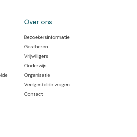
rwereld kunt
e worden!
Over ons
Bezoekersinformatie
s
Gastheren
Vrijwilligers
Onderwijs
elde
Organisatie
Veelgestelde vragen
Contact