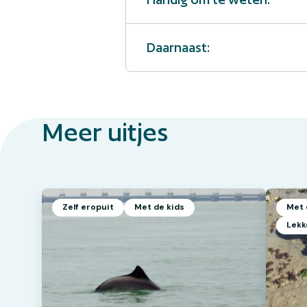
Daarnaast:
Meer uitjes
Zelf eropuit
Met de kids
Met 
Lekk