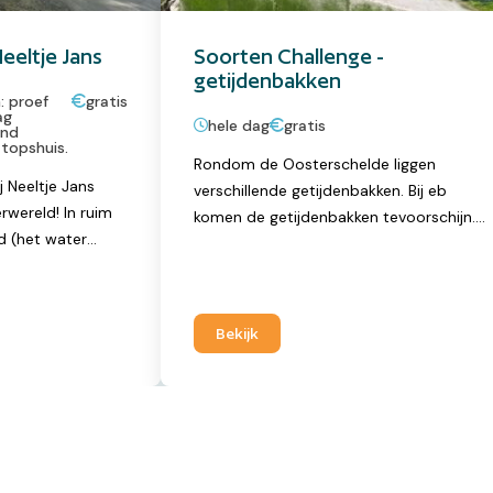
eeltje Jans
Soorten Challenge -
getijdenbakken
: proef
gratis
ag
hele dag
gratis
and
 topshuis.
Rondom de Oosterschelde liggen
j Neeltje Jans
verschillende getijdenbakken. Bij eb
rwereld! In ruim
komen de getijdenbakken tevoorschijn.
d (het water
Het water blijft erin staan, waardoor je
 keert het tij en
makkelijk een kijkje in de
er wordt weer
onderwaterwereld kunt nemen. Zonder
ter) komen hier
nat te worden! De getijdenbakken liggen
Bekijk
hijn, waarin je
aan de voet van de dijk.
ids op zoek gaat
ven van de
jdenbakken liggen
. Het water blijft
 makkelijk een