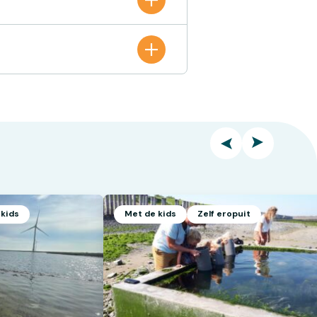
 kids
Met de kids
Zelf eropuit