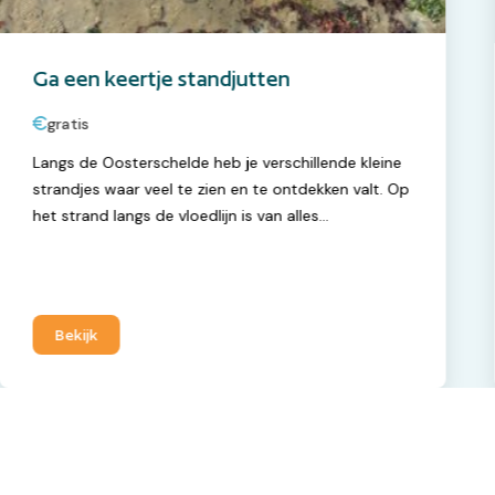
Ga een keertje standjutten
gratis
Langs de Oosterschelde heb je verschillende kleine
strandjes waar veel te zien en te ontdekken valt. Op
het strand langs de vloedlijn is van alles
aangespoeld. Tussen de stenen blijven kleine
poeltjes met water staan. Daar zwemmen vast wel
garnaaltjes rond en grote kans ook een krab. Op de
stenen zelf groeit ook van alles.
Bekijk