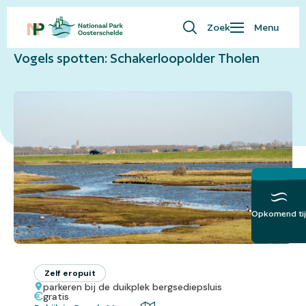
Naar overzicht
Zoek
Menu
Waar ben je naar op zoek?
Vogels spotten: Schakerloopolder Tholen
Bezoekersinfo
Eropuit
Kaart
Natuur
Over ons
English
Opkomend tij
Meer over het
Getij
Zelf eropuit
parkeren bij de duikplek bergsediepsluis
gratis