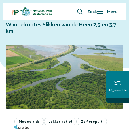
Naar overzicht
Zoek
Menu
Waar ben je naar op zoek?
Wandelroutes Slikken van de Heen 2,5 en 3,7
Bezoekersinfo
km
Eropuit
Kaart
Natuur
Over ons
English
Afgaand tij
Meer over het
Getij
Met de kids
Lekker actief
Zelf eropuit
gratis