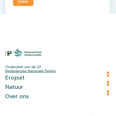
Bekijk
kwettert er een vogel. De geur van bloemen in je
neus. Een rijkdom aan soorten kom je tijdens het
wandelen tegen. Nieuwgierig naar al die soorten?!
Doe dan mee met de Soorten Chalenge en help
ons zoveel als mogelijk soorten te tellen in
Nationaal Park Oosterschelde! Tijdens het wandelen
voer je alle gevonden dieren en planten in met de
app Obsidentify. We doen namelijk mee met de
Soorten Challenge die van 9 tot en met 31 mei
wordt gehouden in alle 21 Nationaal Parken van
Nederland. Meer weten over de Soorten
Onderdeel van de 22
Challenge? Klik dan HIER.
Nederlandse Nationale Parken
Eropuit
Natuur
Over ons